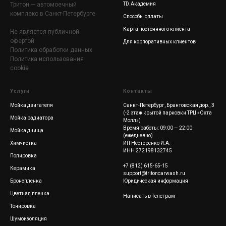
Тритон — автомоечный
TD.Академия
комплекс в Санкт-Петербурге
Способы оплаты
Карта постоянного клиента
Не является публичной
офертой
Для корпоративных клиентов
Политика обработки данных
Политика использования
cookie
Услуги
Контакты
Мойка двигателя
Санкт-Петербург, Брантовская дор., 3
(-2 этаж крытой парковки ТРЦ «Охта
Мойка радиатора
Молл»)
Время работы: 09:00 — 22:00
Мойка днища
(ежедневно)
Химчистка
ИП Нестеренко И.А.
ИНН 272198132745
Полировка
+7 (812) 615-65-15
Керамика
support@tritoncarwash.ru
Бронепленка
Юридическая информация
Цветная пленка
Написать в Телеграм
Тонировка
Шумоизоляция