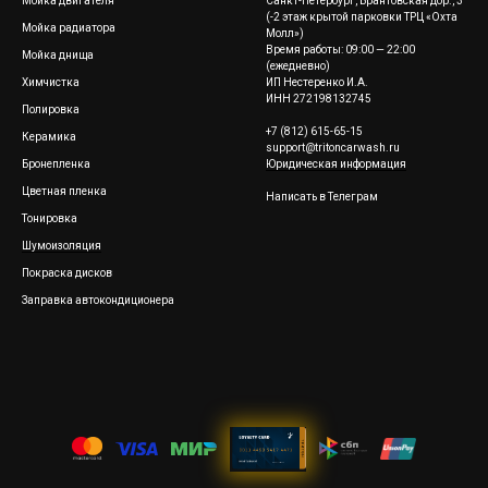
Мойка двигателя
Санкт-Петербург, Брантовская дор., 3
(-2 этаж крытой парковки ТРЦ «Охта
Мойка радиатора
Молл»)
Время работы: 09:00 — 22:00
Мойка днища
(ежедневно)
Химчистка
ИП Нестеренко И.А.
ИНН 272198132745
Полировка
+7 (812) 615-65-15
Керамика
support@tritoncarwash.ru
Бронепленка
Юридическая информация
Цветная пленка
Написать в Телеграм
Тонировка
Шумоизоляция
Покраска дисков
Заправка автокондиционера