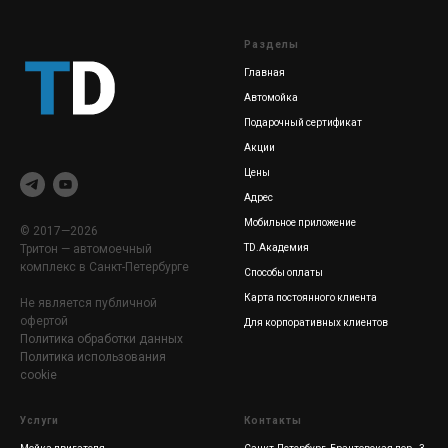
Разделы
Главная
Автомойка
Подарочный сертификат
Акции
Цены
Адрес
Мобильное приложение
© 2017—2026
Тритон — автомоечный
TD.Академия
комплекс в Санкт-Петербурге
Способы оплаты
Карта постоянного клиента
Не является публичной
офертой
Для корпоративных клиентов
Политика обработки данных
Политика использования
cookie
Услуги
Контакты