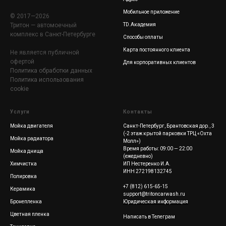
Мобильное приложение
© 2017—2026
Тритон — автомоечный
TD.Академия
комплекс в Санкт-Петербурге
Способы оплаты
Карта постоянного клиента
Не является публичной
офертой
Для корпоративных клиентов
Политика обработки данных
Политика использования
cookie
Услуги
Контакты
Мойка двигателя
Санкт-Петербург, Брантовская дор., 3
(-2 этаж крытой парковки ТРЦ «Охта
Мойка радиатора
Молл»)
Время работы: 09:00 — 22:00
Мойка днища
(ежедневно)
Химчистка
ИП Нестеренко И.А.
ИНН 272198132745
Полировка
+7 (812) 615-65-15
Керамика
support@tritoncarwash.ru
Бронепленка
Юридическая информация
Цветная пленка
Написать в Телеграм