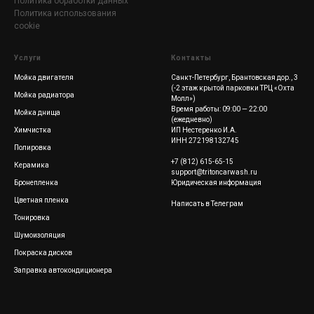
Политика обработки данных
Политика использования
cookie
Услуги
Контакты
Мойка двигателя
Санкт-Петербург, Брантовская дор., 3
(-2 этаж крытой парковки ТРЦ «Охта
Мойка радиатора
Молл»)
Время работы: 09:00 — 22:00
Мойка днища
(ежедневно)
Химчистка
ИП Нестеренко И.А.
ИНН 272198132745
Полировка
+7 (812) 615-65-15
Керамика
support@tritoncarwash.ru
Бронепленка
Юридическая информация
Цветная пленка
Написать в Телеграм
Тонировка
Шумоизоляция
Покраска дисков
Заправка автокондиционера