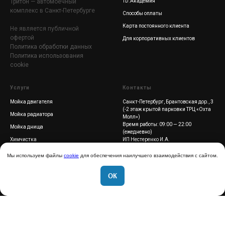
Тритон — автомоечный
TD.Академия
комплекс в Санкт-Петербурге
Способы оплаты
Карта постоянного клиента
Не является публичной
офертой
Для корпоративных клиентов
Политика обработки данных
Политика использования
cookie
Услуги
Контакты
Мойка двигателя
Санкт-Петербург, Брантовская дор., 3
(-2 этаж крытой парковки ТРЦ «Охта
Мойка радиатора
Молл»)
Время работы: 09:00 — 22:00
Мойка днища
(ежедневно)
Химчистка
ИП Нестеренко И.А.
ИНН 272198132745
Полировка
Мы используем файлы
cookie
для обеспечения наилучшего взаимодействия с сайтом.
+7 (812) 615-65-15
Керамика
support@tritoncarwash.ru
ОК
Бронепленка
Юридическая информация
|
Написать нам в Телеграм...
Цветная пленка
Написать в Телеграм
Тонировка
Шумоизоляция