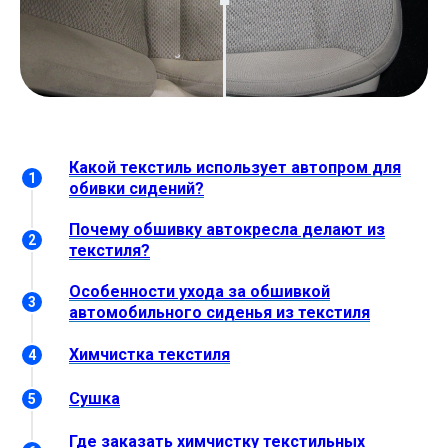
Какой текстиль использует автопром для
обивки сидений?
Почему обшивку автокресла делают из
текстиля?
Особенности ухода за обшивкой
автомобильного сиденья из текстиля
Химчистка текстиля
Сушка
Где заказать химчистку текстильных