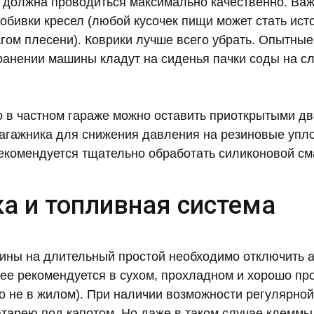
 должна проводиться максимально качественно. Важ
обивки кресел (любой кусочек пищи может стать ист
агом плесени). Коврики лучше всего убрать. Опытны
ранении машины кладут на сиденья пачки соды на с
о в частном гараже можно оставить приоткрытыми дв
багажника для снижения давления на резиновые упло
рекомендуется тщательно обработать силиконовой см
а и топливная система
ины на длительный простой необходимо отключить 
 ее рекомендуется в сухом, прохладном и хорошо п
о не в жилом). При наличии возможности регулярно
атарею под капотом. Но даже в таком случае клеммы