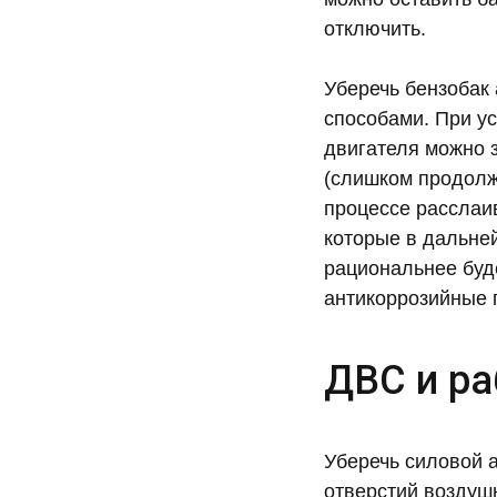
отключить.
Уберечь бензобак
способами. При ус
двигателя можно 
(слишком продолжи
процессе расслаив
которые в дальне
рациональнее буд
антикоррозийные 
ДВС и ра
Уберечь силовой а
отверстий воздуш