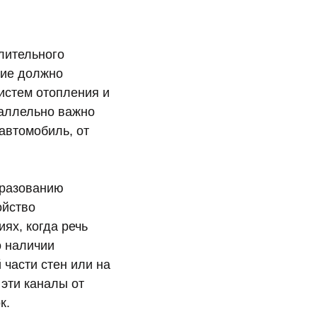
лительного
ние должно
истем отопления и
раллельно важно
автомобиль, от
бразованию
ойство
ях, когда речь
о наличии
части стен или на
 эти каналы от
к.