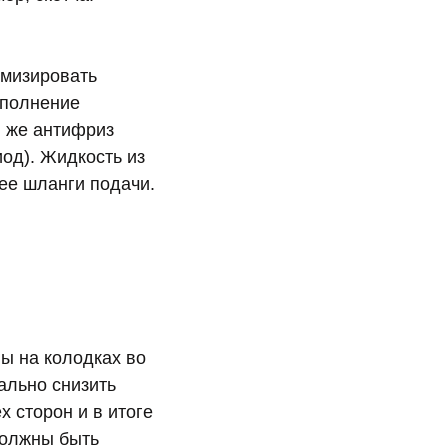
имизировать
аполнение
и же антифриз
од). Жидкость из
нее шланги подачи.
ы на колодках во
ально снизить
х сторон и в итоге
должны быть