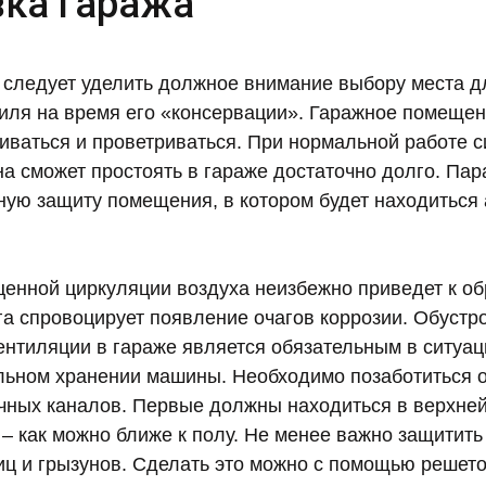
вка гаража
 следует уделить должное внимание выбору места д
иля на время его «консервации». Гаражное помеще
иваться и проветриваться. При нормальной работе с
а сможет простоять в гараже достаточно долго. Па
ную защиту помещения, в котором будет находиться 
ценной циркуляции воздуха неизбежно приведет к о
га спровоцирует появление очагов коррозии. Обустр
нтиляции в гараже является обязательным в ситуаци
ельном хранении машины. Необходимо позаботиться 
чных каналов. Первые должны находиться в верхней 
 – как можно ближе к полу. Не менее важно защитить
иц и грызунов. Сделать это можно с помощью решето