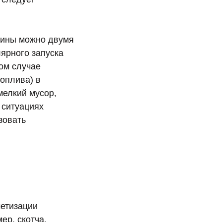
вчины можно двумя
ярного запуска
ом случае
оплива) в
мелкий мусор,
 ситуациях
зовать
метизации
ер, скотча.