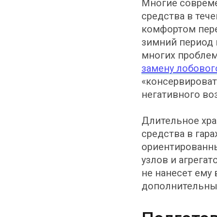
Многие соврем
средства в теч
комфортом пер
зимний период 
многих проблем
замену лобовог
«консервироват
негативного во
Длительное хра
средства в гар
ориентированны
узлов и агрега
не нанесет ему 
дополнительных