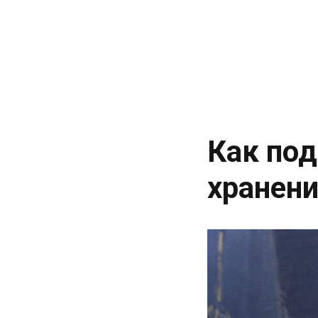
Как по
хранен