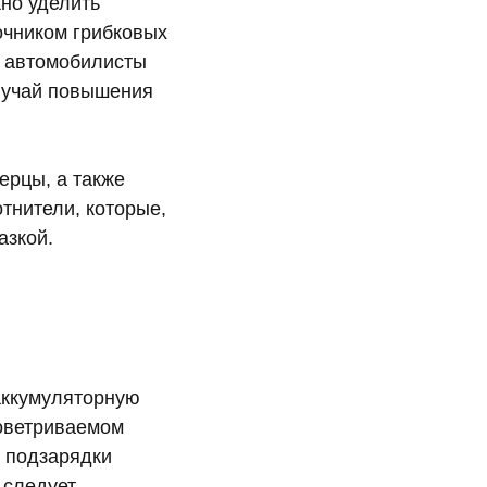
но уделить
очником грибковых
е автомобилисты
лучай повышения
ерцы, а также
тнители, которые,
азкой.
аккумуляторную
роветриваемом
й подзарядки
 следует