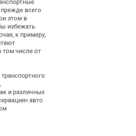
ранспортные
 прежде всего
и этом в
бы избежать
чая, к примеру,
итают
 том числе от
 транспортного
,
так и различных
сервация» авто
ком