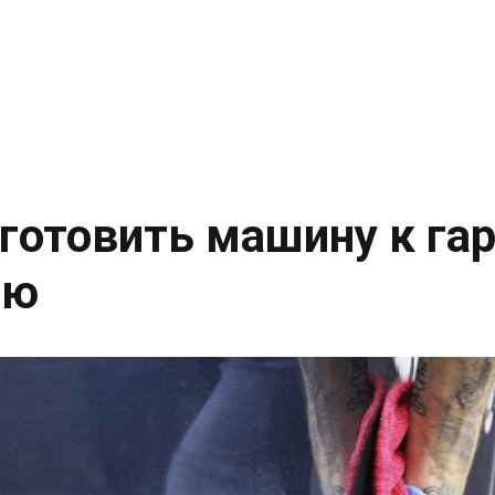
дготовить машину к г
ию